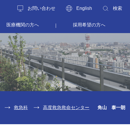
お問い合わせ
English
検索
医療機関の方へ
採用希望の方へ
救急科
高度救急救命センター
角山 泰一朗