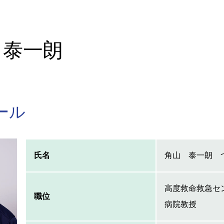
 泰一朗
ール
氏名
角山 泰一朗 
高度救命救急セ
職位
病院教授