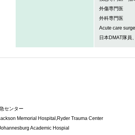
外傷専門医
外科専門医
Acute care s
日本DMAT隊員
急センター
,Jackson Memorial Hospital,Ryder Trauma Center
Johannesburg Academic Hospial