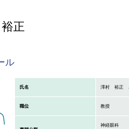
 裕正
ール
氏名
澤村 裕正 
職位
教授
神経眼科