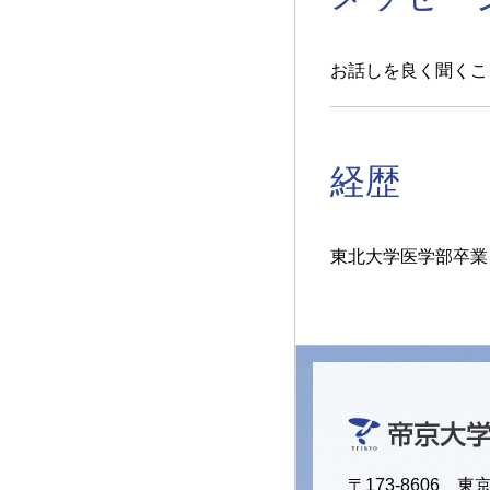
お話しを良く聞くこ
経歴
東北大学医学部卒業
〒173-8606 東