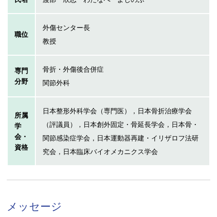
外傷センター長
職位
教授
骨折・外傷後合併症
専門
分野
関節外科
日本整形外科学会（専門医），日本骨折治療学会
所属
（評議員），日本創外固定・骨延長学会，日本骨・
学
会・
関節感染症学会，日本運動器再建・イリザロフ法研
資格
究会，日本臨床バイオメカニクス学会
メッセージ