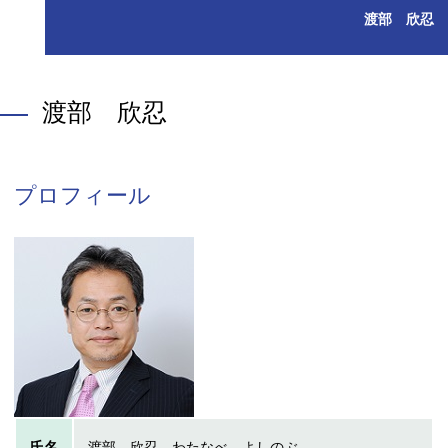
渡部 欣忍
渡部 欣忍
プロフィール
氏名
渡部 欣忍 わたなべ よしのぶ