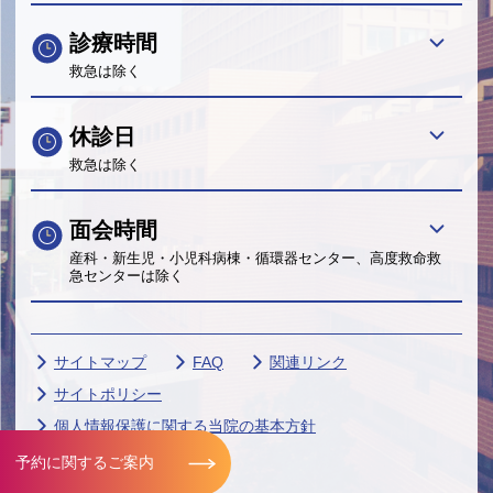
診療時間
救急は除く
休診日
救急は除く
面会時間
産科・新生児・小児科病棟・循環器センター、高度救命救
急センターは除く
サイトマップ
FAQ
関連リンク
サイトポリシー
個人情報保護に関する当院の基本方針
帝京大学グループ
予約に関するご案内