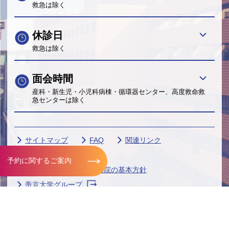
救急は除く
休診日
救急は除く
面会時間
産科・新生児・小児科病棟・循環器センター、高度救命救
急センターは除く
サイトマップ
FAQ
関連リンク
サイトポリシー
予約に関するご案内
個人情報保護に関する当院の基本方針
帝京大学グループ
Copyright© Teikyo University. All Rights Reserved.