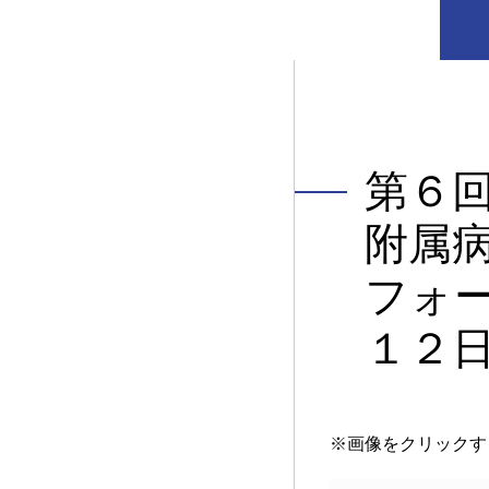
第６
附属
フォ
１２
※画像をクリックす