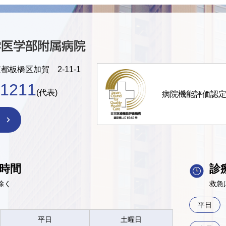
京都板橋区加賀 2-11-1
-1211
(代表)
病院機能評価認
時間
診
除く
救急
平日
平日
土曜日