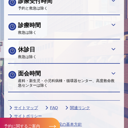
診療受付時間
予約と救急は除く
診療時間
救急は除く
休診日
救急は除く
面会時間
産科・新生児・小児科病棟・循環器センター、高度救命救
急センターは除く
サイトマップ
FAQ
関連リンク
サイトポリシー
個人情報保護に関する当院の基本方針
予約に関するご案内