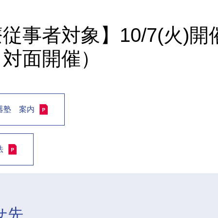
従事者対象】10/7(火)
（対面開催）
器塾 案内
法
せ先