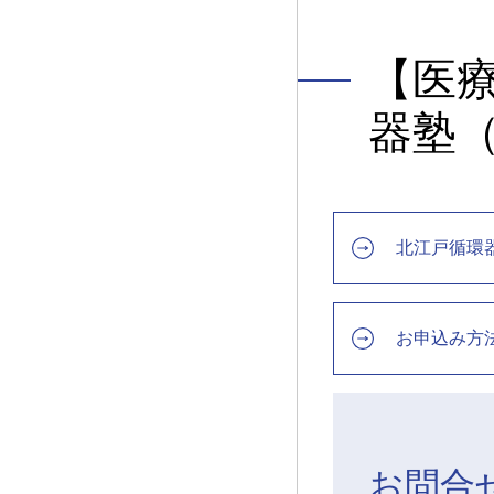
【医療
器塾
北江戸循環
お申込み方
お問合