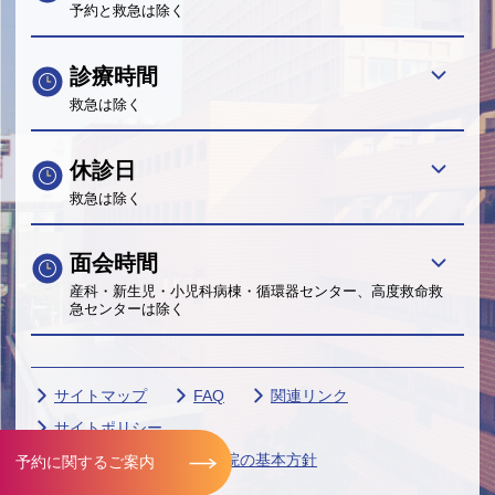
予約と救急は除く
診療時間
救急は除く
休診日
救急は除く
面会時間
産科・新生児・小児科病棟・循環器センター、高度救命救
急センターは除く
サイトマップ
FAQ
関連リンク
サイトポリシー
個人情報保護に関する当院の基本方針
予約に関するご案内
帝京大学グループ