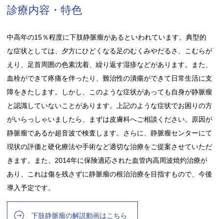
診療内容・特色
中高年の15％程度に下肢静脈瘤があるといわれています。典型的
な症状としては、夕方にひどくなる足のむくみやだるさ、こむらが
えり、足首周囲の色素沈着、繰り返す湿疹などがあります。また、
血栓ができて疼痛を伴ったり、難治性の潰瘍ができて日常生活に支
障をきたします。しかし、このような症状があっても自身が静脈瘤
と認識していないことがあります。上記のような症状でお困りの方
がいらっしゃいましたら、まずは皮膚科へご相談ください。原因が
静脈瘤であるか超音波で検査します。さらに、静脈瘤センターにて
現状の評価と硬化療法や手術など適切な治療をご提案させていただ
きます。また、2014年に保険適応された血管内高周波焼灼治療が
あり、これは傷を残さずに静脈瘤の根治治療を目指すもので、今後
導入予定です。
下肢静脈瘤の解説動画はこちら