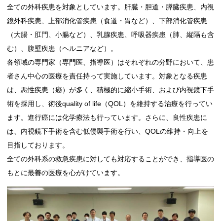
全ての外科疾患を対象としています。肝臓・胆道・膵臓疾患、内視
鏡外科疾患、上部消化管疾患（食道・胃など）、下部消化管疾患
（大腸・肛門、小腸など）、乳腺疾患、呼吸器疾患（肺、縦隔も含
む）、腹壁疾患（ヘルニアなど）。
各領域の専門家（専門医、指導医）はそれぞれの分野において、患
者さん中心の医療を責任持って実施しています。対象となる疾患
は、悪性疾患（癌）が多く、積極的に縮小手術、および内視鏡下手
術を採用し、術後quality of life（QOL）を維持する治療を行ってい
ます。進行癌には化学療法も行っています。さらに、良性疾患に
は、内視鏡下手術を含む低侵襲手術を行い、QOLの維持・向上を
目指しております。
全ての外科系の救急疾患に対しても対応することができ、指導医の
もとに最善の医療を心がけています。