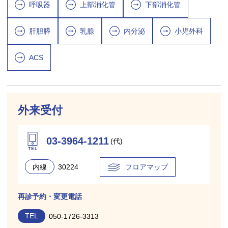
呼吸器
上部消化管
下部消化管
肝胆膵
乳腺
内分泌
小児外科
ACS
外来受付
03-3964-1211
(代)
内線
30224
フロアマップ
再診予約・変更電話
TEL
050-1726-3313