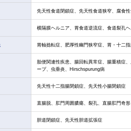
先天性食道閉鎖症、先天性食道狭窄、腐食性
横隔膜ヘルニア、胃食道逆流症、食道裂孔ヘ
患
胃軸捻転症、肥厚性幽門狭窄症、胃・十二指
胎便関連性疾患、腸回転異常症、腸重積症、胎
ープ、虫垂炎、Hirschspurung病
先天性十二指腸閉鎖症、先天性小腸閉鎖症
直腸脱、肛門周囲膿瘍、裂孔、直腸肛門奇形
胆道閉鎖症、先天性胆道拡張症