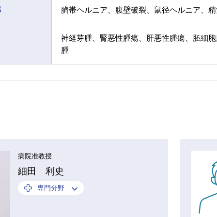
部
臍帯ヘルニア、腹壁破裂、鼠径ヘルニア、精索
神経芽腫、腎悪性腫瘍、肝悪性腫瘍、胚細胞
腫
病院准教授
細田 利史
専門分野