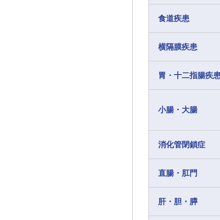
食道疾患
横隔膜疾患
胃・十二指腸疾
小腸・大腸
消化管閉鎖症
直腸・肛門
肝・胆・膵