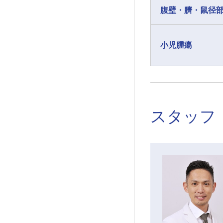
腹壁・臍・鼠径
小児腫瘍
スタッフ