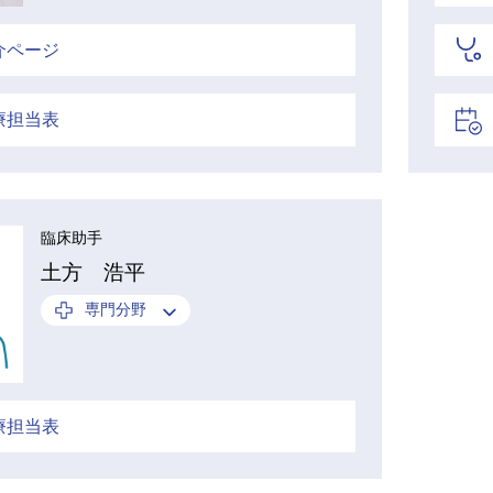
介ページ
療担当表
臨床助手
土方 浩平
専門分野
療担当表