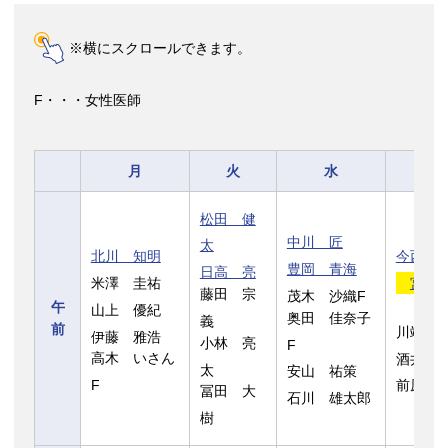
※横にスクロールできます。
F・・・女性医師
月
火
水
松田 健
中川 匠
太
北川 知明
今西 
豊岡 青海
日高 亮
米澤 圭祐
宮本
藤田 宗
茂木 沙織F
午
山上 優紀
奥田 佳奈子
義
前
川端 
伊藤 雅浩
小林 亮
F
高木 いさん
酒井 
太
安山 祐策
F
前原 
冨田 大
石川 雄太郎
樹