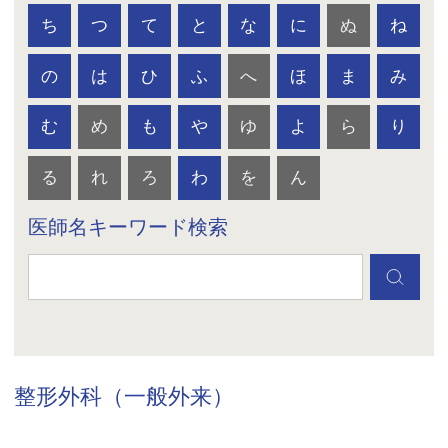
ち
つ
て
と
な
に
ぬ
ね
の
は
ひ
ふ
へ
ほ
ま
み
む
め
も
や
ゆ
よ
ら
り
る
れ
ろ
わ
を
ん
医師名キーワード検索
整形外科（一般外来）