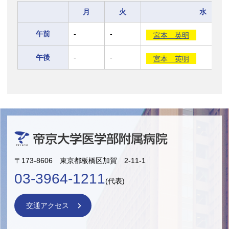
月
火
水
午前
-
-
宮本 英明
午後
-
-
宮本 英明
〒173-8606 東京都板橋区加賀 2-11-1
03-3964-1211
(代表)
交通アクセス