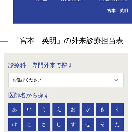
宮本 英明
「宮本 英明」の外来診療担当表
診療科・専門外来で探す
医師名から探す
あ
い
う
え
お
か
き
く
け
こ
さ
し
す
せ
そ
た