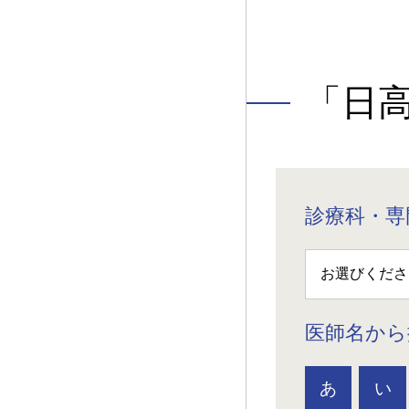
「日
診療科・専
医師名から
あ
い