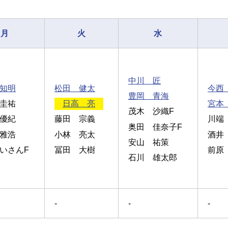
月
火
水
中川 匠
知明
松田 健太
今西
豊岡 青海
圭祐
日高 亮
宮本
茂木 沙織F
優紀
藤田 宗義
川端
奥田 佳奈子F
雅浩
小林 亮太
酒井
安山 祐策
いさんF
冨田 大樹
前原
石川 雄太郎
-
-
-