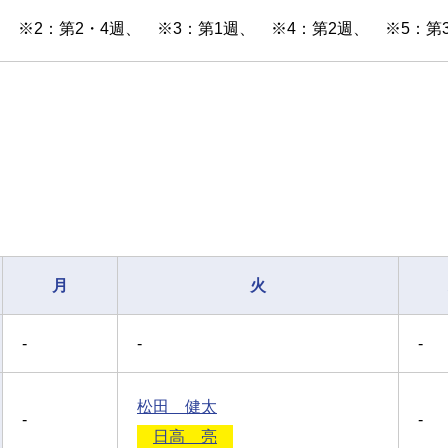
、 ※2：第2・4週、 ※3：第1週、 ※4：第2週、 ※5：第
月
火
-
-
-
松田 健太
-
-
日高 亮