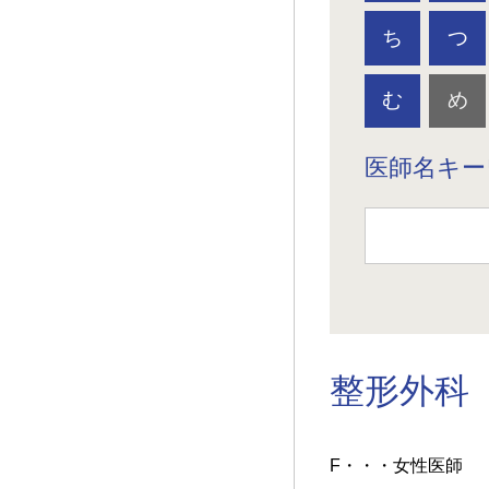
ち
つ
む
め
医師名キー
整形外科
F・・・女性医師