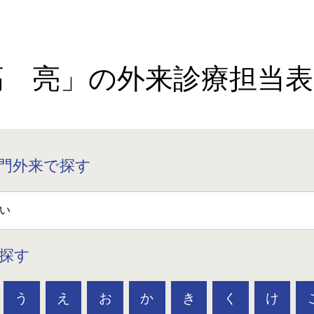
高 亮」の外来診療担当表
門外来で探す
探す
う
え
お
か
き
く
け