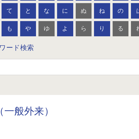
て
と
な
に
ぬ
ね
の
も
や
ゆ
よ
ら
り
る
ワード検索
（一般外来）