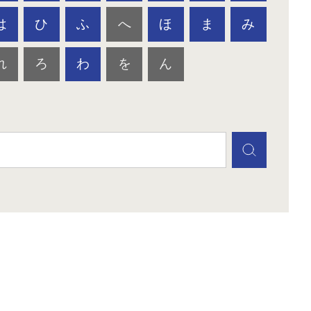
は
ひ
ふ
へ
ほ
ま
み
れ
ろ
わ
を
ん