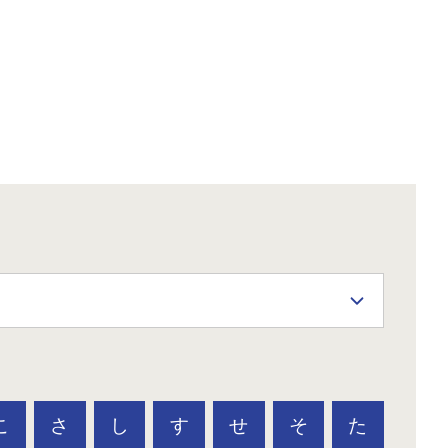
こ
さ
し
す
せ
そ
た