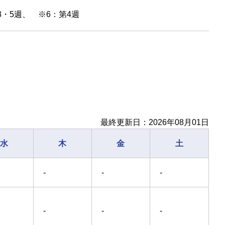
3・5週、 ※6：第4週
最終更新日：2026年08月01日
水
木
金
土
-
-
-
-
-
-