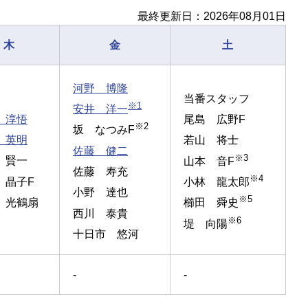
最終更新日：2026年08月01日
木
金
土
河野 博隆
当番スタッフ
※1
安井 洋一
 淳悟
尾島 広野F
※2
坂 なつみF
 英明
若山 将士
佐藤 健二
※3
 賢一
山本 音F
佐藤 寿充
※4
 晶子F
小林 龍太郎
小野 達也
※5
 光鶴扇
櫛田 舜史
西川 泰貴
※6
堤 向陽
十日市 悠河
-
-