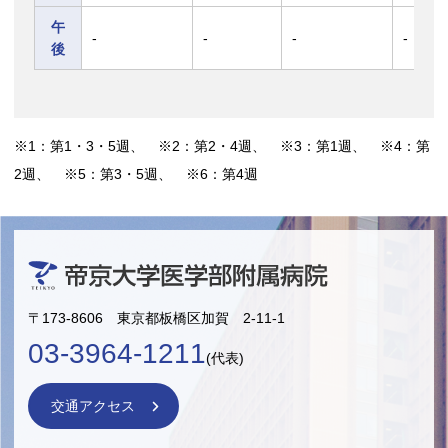
午
-
-
-
-
後
※1：第1・3・5週、 ※2：第2・4週、 ※3：第1週、 ※4：第
2週、 ※5：第3・5週、 ※6：第4週
〒173-8606 東京都板橋区加賀 2-11-1
03-3964-1211
(代表)
交通アクセス