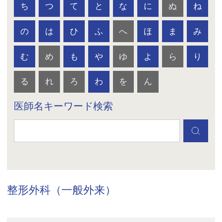
ち
つ
て
と
な
に
ぬ
ね
の
は
ひ
ふ
へ
ほ
ま
み
む
め
も
や
ゆ
よ
ら
り
る
れ
ろ
わ
を
ん
医師名キーワード検索
整形外科（一般外来）