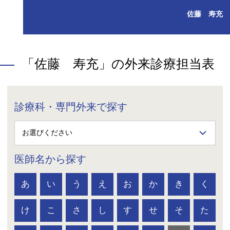
佐藤 寿充
「佐藤 寿充」の外来診療担当表
診療科・専門外来で探す
医師名から探す
あ
い
う
え
お
か
き
く
け
こ
さ
し
す
せ
そ
た