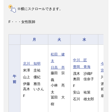
※横にスクロールできます。
F・・・女性医師
月
火
水
松田 健
中川 匠
太
北川 知明
今西 
豊岡 青海
日高 亮
米澤 圭祐
宮本 
藤田 宗
茂木 沙織F
午
山上 優紀
川端 
奥田 佳奈子
義
前
伊藤 雅浩
酒井 
小林 亮
F
高木 いさん
前原 
太
安山 祐策
F
扇
冨田 大
石川 雄太郎
樹