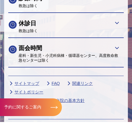
救急は除く
休診日
救急は除く
面会時間
産科・新生児・小児科病棟・循環器センター、高度救命救
急センターは除く
サイトマップ
FAQ
関連リンク
サイトポリシー
個人情報保護に関する当院の基本方針
予約に関するご案内
帝京大学グループ
Copyright© Teikyo University. All Rights Reserved.