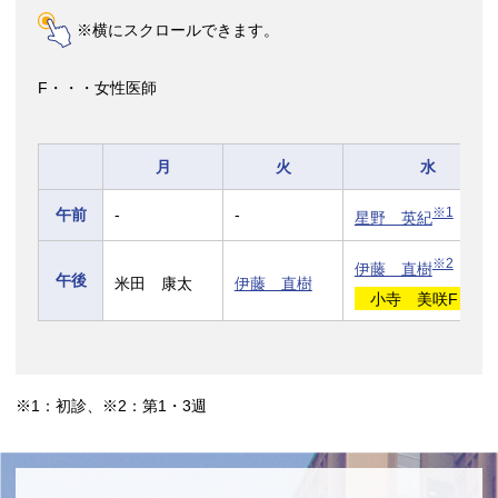
※横にスクロールできます。
F・・・女性医師
月
火
水
※1
午前
-
-
星野 英紀
※2
伊藤 直樹
午後
米田 康太
伊藤 直樹
小寺 美咲F
※1：初診、※2：第1・3週