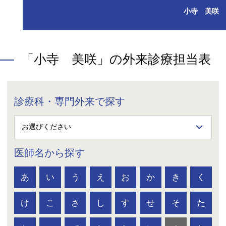
小寺 美咲
「小寺 美咲」の外来診療担当表
診療科・専門外来で探す
医師名から探す
あ
い
う
え
お
か
き
く
け
こ
さ
し
す
せ
そ
た