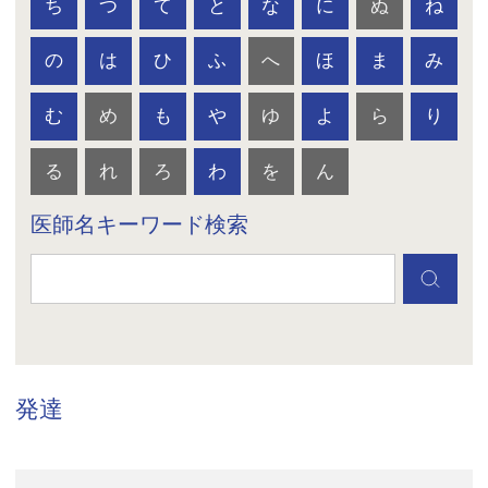
ち
つ
て
と
な
に
ぬ
ね
の
は
ひ
ふ
へ
ほ
ま
み
む
め
も
や
ゆ
よ
ら
り
る
れ
ろ
わ
を
ん
医師名キーワード検索
発達