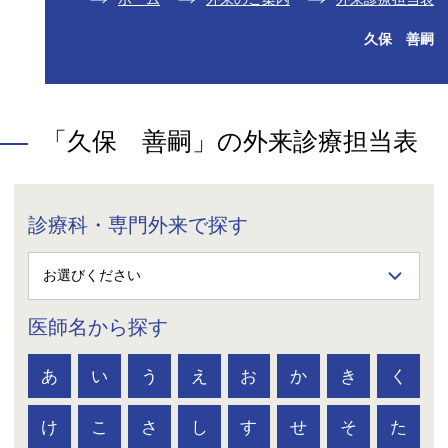
久保 善嗣
「久保 善嗣」の外来診療担当表
診療科・専門外来で探す
医師名から探す
あ
い
う
え
お
か
き
く
け
こ
さ
し
す
せ
そ
た