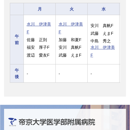
月
火
水
新
水川 伊津美
水川 伊津美
安川 真帆F
F
F
F
武藤 えまF
野
午
佐藤 正則
加藤 和夏F
中島 秀之
前
F
福安 厚子F
安川 真帆F
水川 伊津美
竹
渡辺 愛友F
武藤 えまF
F
中
午
-
-
-
-
後