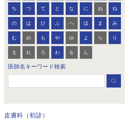
ち
つ
て
と
な
に
ぬ
ね
の
は
ひ
ふ
へ
ほ
ま
み
む
め
も
や
ゆ
よ
ら
り
る
れ
ろ
わ
を
ん
医師名キーワード検索
皮膚科（初診）