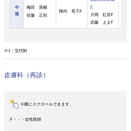
F
梅田 晃輔
中島
午
陣内 晃子F
後
片岡 紅音F
佐藤 正則
野村
武藤 えまF
※1：交代制
皮膚科（再診）
※横にスクロールできます。
F・・・女性医師