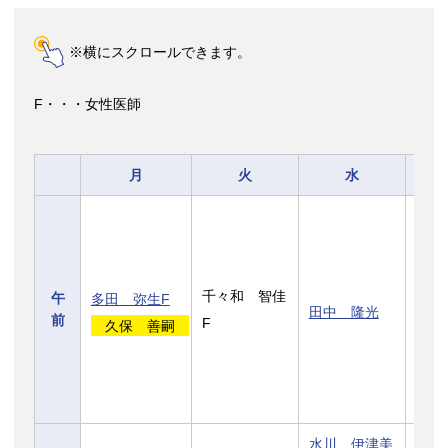
※横にスクロールできます。
F・・・女性医師
月
火
水
千々和 智佳
水川
午
多田 弥生F
田中 隆光
前
F
F
久保 善嗣
水川 伊津美