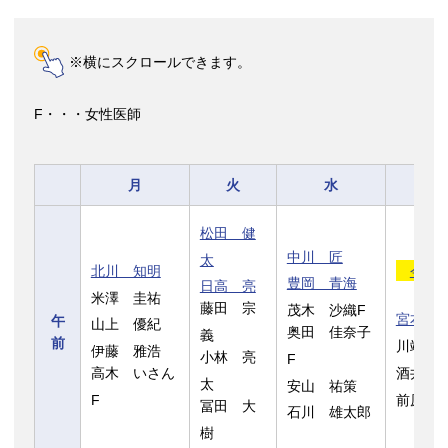
※横にスクロールできます。
F・・・女性医師
月
火
水
松田 健
中川 匠
太
北川 知明
今西
豊岡 青海
日高 亮
米澤 圭祐
藤田 宗
茂木 沙織F
宮本 
午
山上 優紀
奥田 佳奈子
義
前
川端 
伊藤 雅浩
小林 亮
F
高木 いさん
酒井 
太
安山 祐策
F
前原 
冨田 大
石川 雄太郎
樹