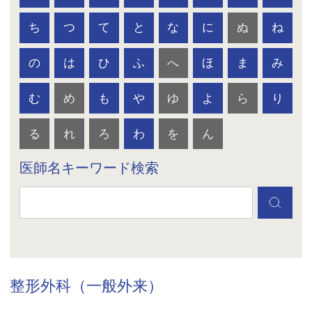
ち
つ
て
と
な
に
ぬ
ね
の
は
ひ
ふ
へ
ほ
ま
み
む
め
も
や
ゆ
よ
ら
り
る
れ
ろ
わ
を
ん
医師名キーワード検索
整形外科（一般外来）