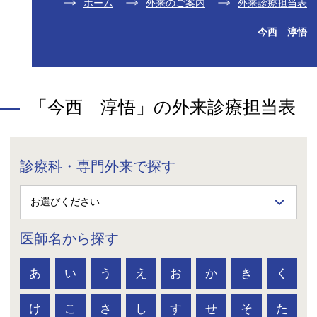
ホーム
外来のご案内
外来診療担当表
今西 淳悟
「今西 淳悟」の外来診療担当表
診療科・専門外来で探す
医師名から探す
あ
い
う
え
お
か
き
く
け
こ
さ
し
す
せ
そ
た