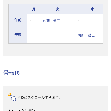
月
火
水
午前
-
-
佐藤 健二
午後
-
-
阿部 哲士
骨転移
※横にスクロールできます。
F・・・女性医師