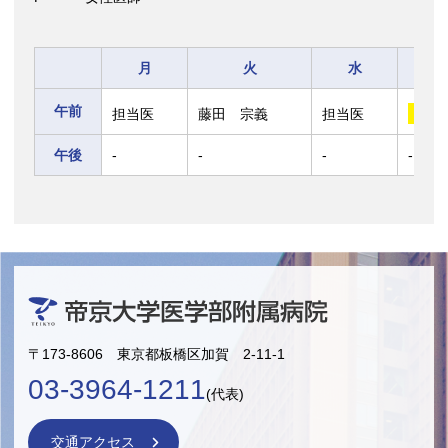
月
火
水
午前
担当医
藤田 宗義
担当医
今
午後
-
-
-
-
〒173-8606 東京都板橋区加賀 2-11-1
03-3964-1211
(代表)
交通アクセス