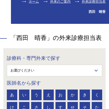
ホーム
外来のご案内
外来診療担当表
西田 晴香
「西田 晴香」の外来診療担当表
診療科・専門外来で探す
医師名から探す
あ
い
う
え
お
か
き
く
け
こ
さ
し
す
せ
そ
た