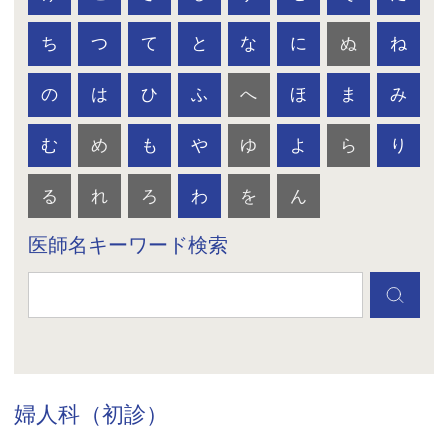
ち
つ
て
と
な
に
ぬ
ね
の
は
ひ
ふ
へ
ほ
ま
み
む
め
も
や
ゆ
よ
ら
り
る
れ
ろ
わ
を
ん
医師名キーワード検索
婦人科（初診）