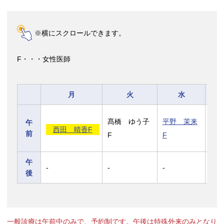
※横にスクロールできます。
F・・・女性医師
月
火
水
髙橋 ゆう子
平野 茉来
平
午
西田 晴香F
前
F
F
F
午
-
-
-
-
後
一般診療は午前中のみで、予約制です。午後は特殊外来のみとなり