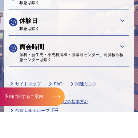
救急は除く
休診日
救急は除く
面会時間
産科・新生児・小児科病棟・循環器センター、高度救命救
急センターは除く
サイトマップ
FAQ
関連リンク
サイトポリシー
予約に関するご案内
個人情報保護に関する当院の基本方針
帝京大学グループ
Copyright© Teikyo University. All Rights Reserved.