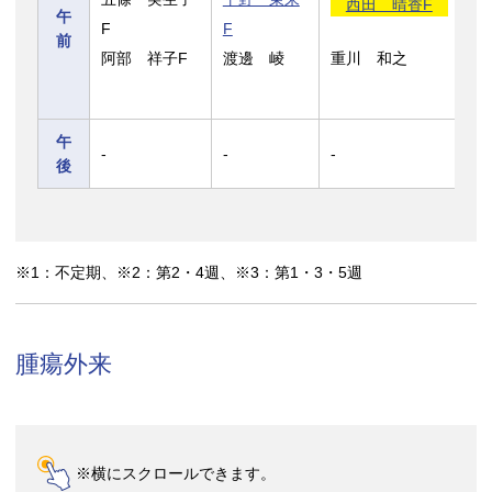
西田 晴香F
南
午
F
F
阿
前
阿部 祥子F
渡邊 崚
重川 和之
F
午
-
-
-
-
後
※1：不定期、※2：第2・4週、※3：第1・3・5週
腫瘍外来
※横にスクロールできます。