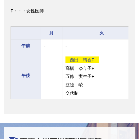
F・・・女性医師
月
火
午前
-
-
西田 晴香F
髙橋 ゆう子F
午後
-
五條 実生子F
渡邊 崚
交代制