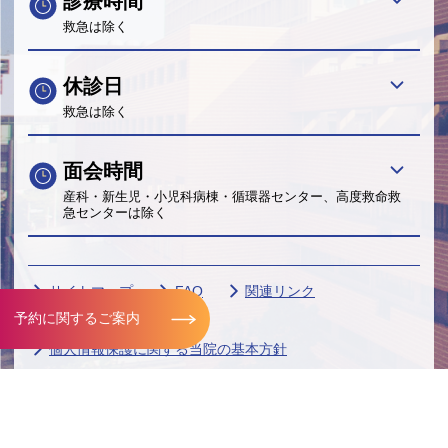
診療時間
救急は除く
休診日
救急は除く
面会時間
産科・新生児・小児科病棟・循環器センター、高度救命救
急センターは除く
サイトマップ
FAQ
関連リンク
予約に関するご案内
サイトポリシー
個人情報保護に関する当院の基本方針
帝京大学グループ
Copyright© Teikyo University. All Rights Reserved.