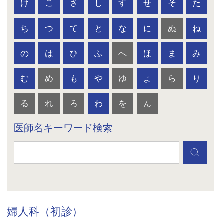
け
こ
さ
し
す
せ
そ
た
ち
つ
て
と
な
に
ぬ
ね
の
は
ひ
ふ
へ
ほ
ま
み
む
め
も
や
ゆ
よ
ら
り
る
れ
ろ
わ
を
ん
医師名キーワード検索
婦人科（初診）