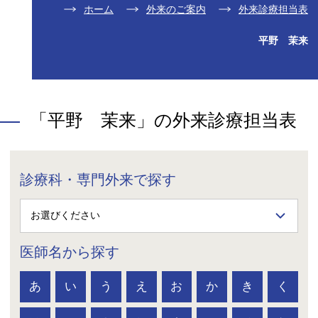
ホーム
外来のご案内
外来診療担当表
平野 茉来
「平野 茉来」の外来診療担当表
診療科・専門外来で探す
医師名から探す
あ
い
う
え
お
か
き
く