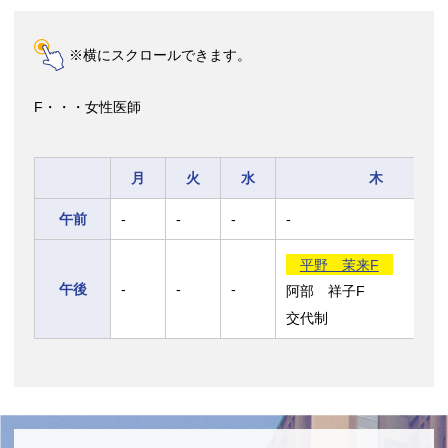
※横にスクロールできます。
F・・・女性医師
月
火
水
木
午前
-
-
-
-
平野 茉来F
午後
-
-
-
阿部 祥子F
交代制