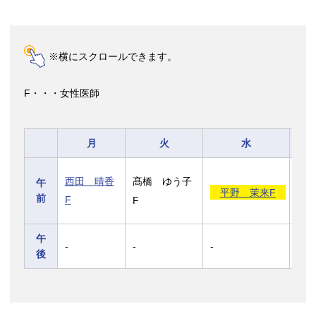
※横にスクロールできます。
F・・・女性医師
月
火
水
西田 晴香
髙橋 ゆう子
平
午
平野 茉来F
前
F
F
F
午
-
-
-
-
後