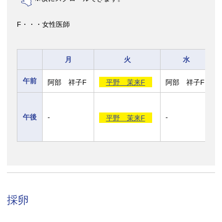
F・・・女性医師
月
火
水
午前
阿部 祥子F
平野 茉来F
阿部 祥子F
午後
-
-
平野 茉来F
採卵