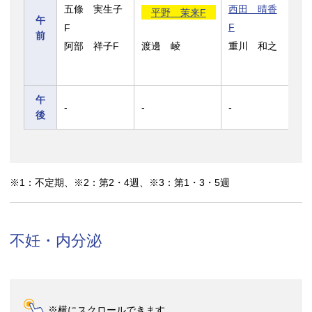
五條 実生子
西田 晴香
平野 茉来F
南
午
F
F
阿
前
阿部 祥子F
渡邊 崚
重川 和之
F
午
-
-
-
-
後
※1：不定期、※2：第2・4週、※3：第1・3・5週
不妊・内分泌
※横にスクロールできます。