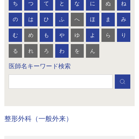
ち
つ
て
と
な
に
ぬ
ね
の
は
ひ
ふ
へ
ほ
ま
み
む
め
も
や
ゆ
よ
ら
り
る
れ
ろ
わ
を
ん
医師名キーワード検索
整形外科（一般外来）