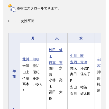
※横にスクロールできます。
F・・・女性医師
月
火
水
木
松田 健
中川 匠
太
北川 知明
今西 
豊岡 青海
日高 亮
米澤 圭祐
宮本 
藤田 宗
茂木 沙織F
午
山上 優紀
川端 
奥田 佳奈子
義
前
伊藤 雅浩
酒井 
小林 亮
F
高木 いさん
前原 
太
安山 祐策
F
扇
冨田 大
石川 雄太郎
樹