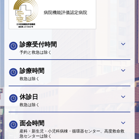
病院機能評価認定病院
診療受付時間
予約と救急は除く
診療時間
救急は除く
休診日
救急は除く
面会時間
産科・新生児・小児科病棟・循環器センター、高度救命救
急センターは除く