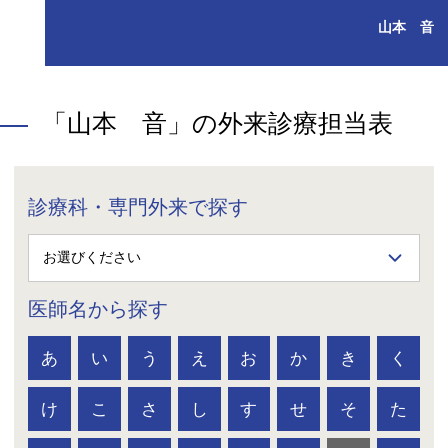
山本 音
「山本 音」の外来診療担当表
診療科・専門外来で探す
医師名から探す
あ
い
う
え
お
か
き
く
け
こ
さ
し
す
せ
そ
た