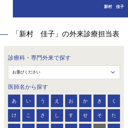
新村 佳子
「新村 佳子」の外来診療担当表
診療科・専門外来で探す
医師名から探す
あ
い
う
え
お
か
き
く
け
こ
さ
し
す
せ
そ
た