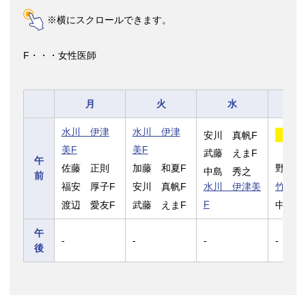
※横にスクロールできます。
F・・・女性医師
月
火
水
水川 伊津
水川 伊津
安川 真帆F
新村
美F
美F
武藤 えまF
午
佐藤 正則
加藤 和夏F
野村 
中島 秀之
前
福安 厚子F
安川 真帆F
水川 伊津美
竹島 
渡辺 愛友F
武藤 えまF
F
中島 
午
-
-
-
-
後