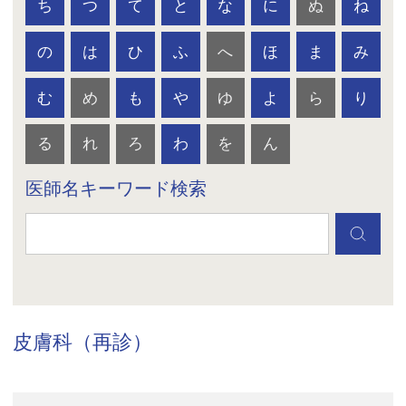
ち
つ
て
と
な
に
ぬ
ね
の
は
ひ
ふ
へ
ほ
ま
み
む
め
も
や
ゆ
よ
ら
り
る
れ
ろ
わ
を
ん
医師名キーワード検索
皮膚科（再診）