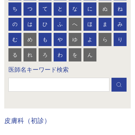
ち
つ
て
と
な
に
ぬ
ね
の
は
ひ
ふ
へ
ほ
ま
み
む
め
も
や
ゆ
よ
ら
り
る
れ
ろ
わ
を
ん
医師名キーワード検索
皮膚科（初診）