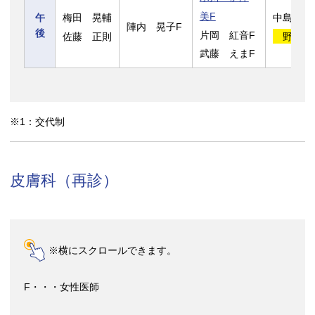
美F
梅田 晃輔
中島 秀
午
陣内 晃子F
後
片岡 紅音F
佐藤 正則
野村 
武藤 えまF
※1：交代制
皮膚科（再診）
※横にスクロールできます。
F・・・女性医師