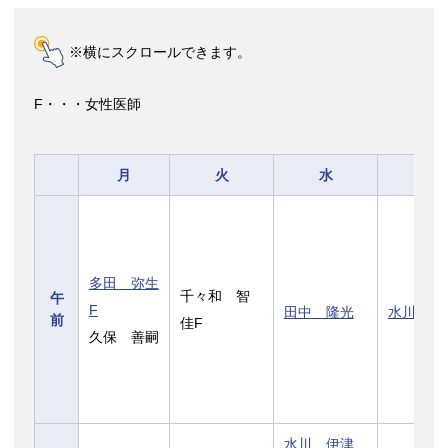
※横にスクロールできます。
F・・・女性医師
月
火
水
木
多田 弥生
千々和 智
午
F
田中 隆光
水川 伊
前
佳F
久保 善嗣
水川 伊津