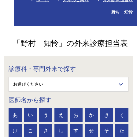
野村 知怜
「野村 知怜」の外来診療担当表
診療科・専門外来で探す
医師名から探す
あ
い
う
え
お
か
き
く
け
こ
さ
し
す
せ
そ
た