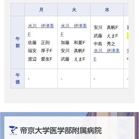
月
火
水
水川 伊津美
水川 伊津美
安川 真帆F
新村
F
F
武藤 えまF
野
午
佐藤 正則
加藤 和夏F
中島 秀之
前
福安 厚子F
安川 真帆F
水川 伊津美
竹島
渡辺 愛友F
武藤 えまF
F
中島
午
-
-
-
-
後