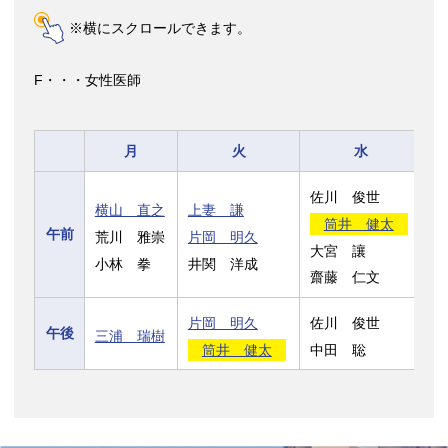
※横にスクロールできます。
F・・・女性医師
月
火
水
佐川 俊世
横山 直之
上妻 謙
上
筒井 健太
午前
荒川 雅崇
片岡 明久
笹
大宮 讓
小林 拳
井関 洋成
土
齋藤 仁文
片岡 明久
佐川 俊世
午後
三浦 瑞樹
鬼
筒井 健太
中田 聡