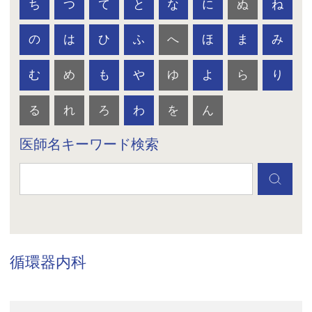
ち
つ
て
と
な
に
ぬ
ね
の
は
ひ
ふ
へ
ほ
ま
み
む
め
も
や
ゆ
よ
ら
り
る
れ
ろ
わ
を
ん
医師名キーワード検索
循環器内科