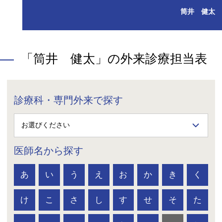
筒井 健太
「筒井 健太」の外来診療担当表
診療科・専門外来で探す
医師名から探す
あ
い
う
え
お
か
き
く
け
こ
さ
し
す
せ
そ
た