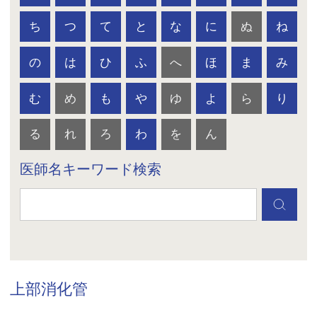
ち
つ
て
と
な
に
ぬ
ね
の
は
ひ
ふ
へ
ほ
ま
み
む
め
も
や
ゆ
よ
ら
り
る
れ
ろ
わ
を
ん
医師名キーワード検索
上部消化管