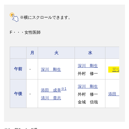
※横にスクロールできます。
F・・・女性医師
月
火
水
深川 剛生
午前
-
深川 剛生
三ツ井 
外村 修一
深川 剛生
※1
添田 成美
午後
-
添田 成美
外村 修一
清川 貴志
金城 信哉