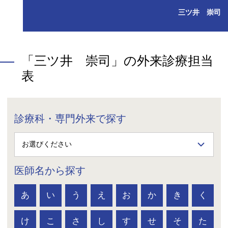
三ツ井 崇司
「三ツ井 崇司」の外来診療担当
表
診療科・専門外来で探す
医師名から探す
あ
い
う
え
お
か
き
く
け
こ
さ
し
す
せ
そ
た