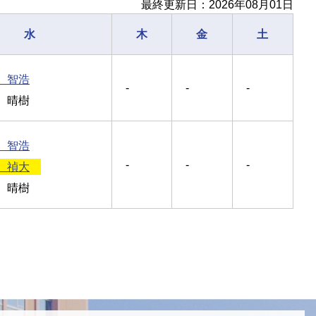
最終更新日：2026年08月01日
水
木
金
土
 智浩
-
-
-
 晴樹
 智浩
-
-
-
 禎大
 晴樹