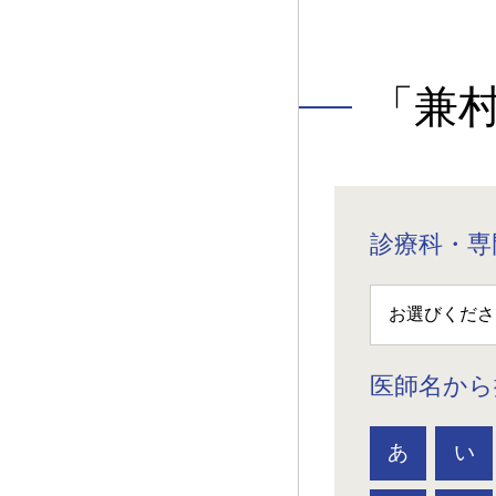
「兼
診療科・専
医師名から
あ
い