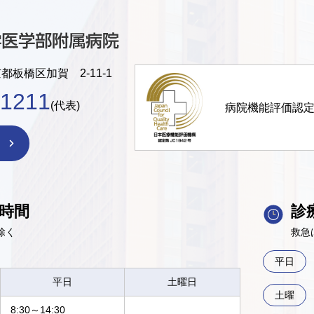
京都板橋区加賀 2-11-1
-1211
(代表)
病院機能評価認
時間
診
除く
救急
平日
平日
土曜日
土曜
8:30～14:30