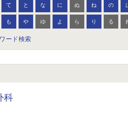
て
と
な
に
ぬ
ね
の
も
や
ゆ
よ
ら
り
る
ワード検索
外科