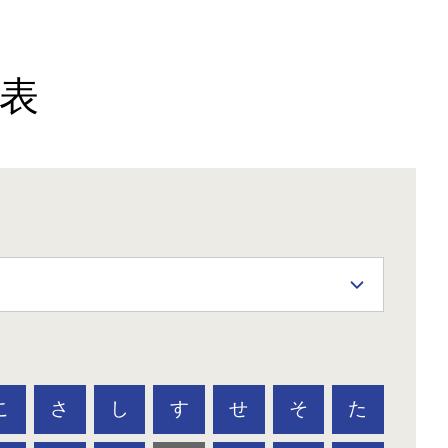
表
こ
さ
し
す
せ
そ
た