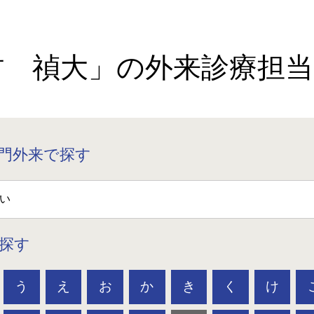
村 禎大」の外来診療担当
門外来で探す
探す
う
え
お
か
き
く
け