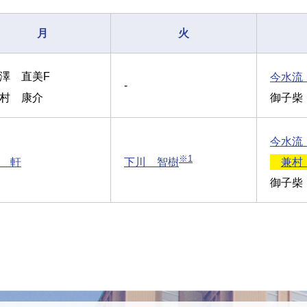
月
火
澤 直美F
今水流
-
村 康介
御子柴
今水流
※1
 軒
下川 智樹
兼村
御子柴