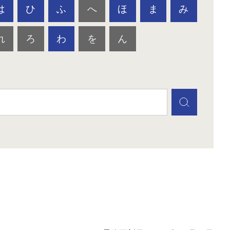
は
ひ
ふ
へ
ほ
ま
み
れ
ろ
わ
を
ん