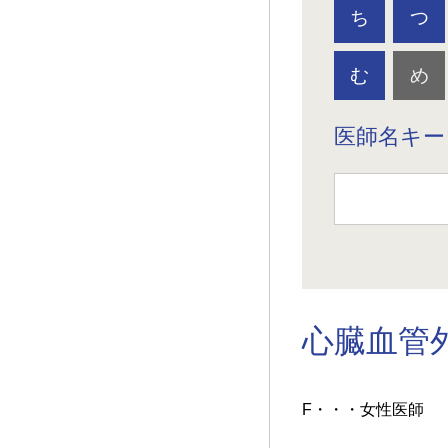
ち
つ
む
め
医師名キー
心臓血管
F・・・女性医師