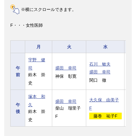
※横にスクロールできます。
F・・・女性医師
月
火
水
宇野 健
石川
石川 敏夫
司
盛田 幸司
午
山崎
盛田 幸司
鈴木 崇
前
永石
神保 彰寛
関口 徹
史
F
塚本 和
大久保 由美子
石川
盛田 幸司
久
午
柴山 瑠里子
F
山崎
鈴木 崇
後
F
藤巻 祐子F
石井
史