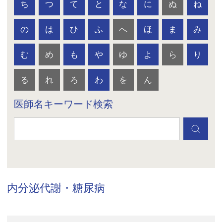
ち
つ
て
と
な
に
ぬ
ね
の
は
ひ
ふ
へ
ほ
ま
み
む
め
も
や
ゆ
よ
ら
り
る
れ
ろ
わ
を
ん
医師名キーワード検索
内分泌代謝・糖尿病