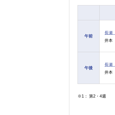
長瀬
午前
井本
長瀬
午後
井本
※1： 第2・4週