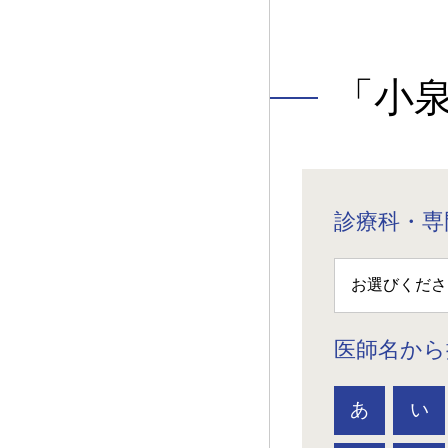
「小
診療科・専
医師名から
あ
い