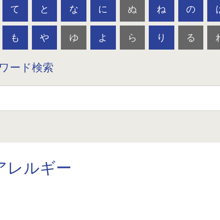
て
と
な
に
ぬ
ね
の
も
や
ゆ
よ
ら
り
る
ワード検索
アレルギー