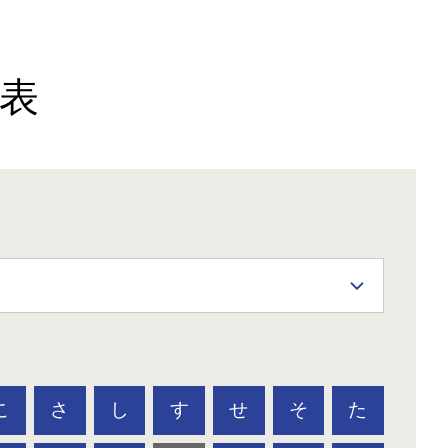
表
こ
さ
し
す
せ
そ
た