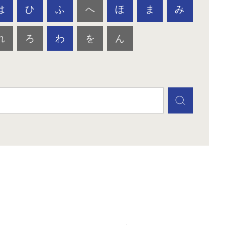
は
ひ
ふ
へ
ほ
ま
み
れ
ろ
わ
を
ん