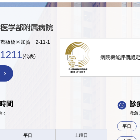
京都板橋区加賀 2-11-1
-1211
(代表)
病院機能評価認
時間
診
除く
救急
平日
平日
土曜日