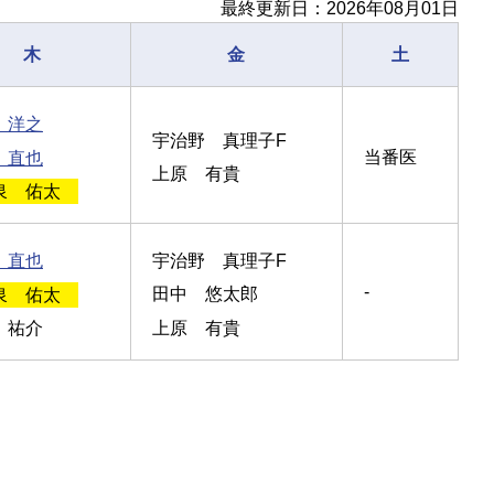
最終更新日：2026年08月01日
木
金
土
 洋之
宇治野 真理子F
当番医
 直也
上原 有貴
泉 佑太
 直也
宇治野 真理子F
-
泉 佑太
田中 悠太郎
 祐介
上原 有貴