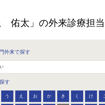
泉 佑太」の外来診療担当
門外来で探す
探す
う
え
お
か
き
く
け