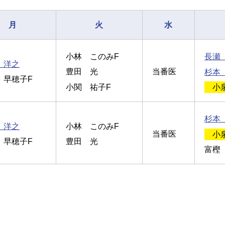
月
火
水
小林 このみF
長瀬
 洋之
当番医
豊田 光
杉本
 早穂子F
小関 祐子F
小
杉本
 洋之
小林 このみF
当番医
小
 早穂子F
豊田 光
富樫