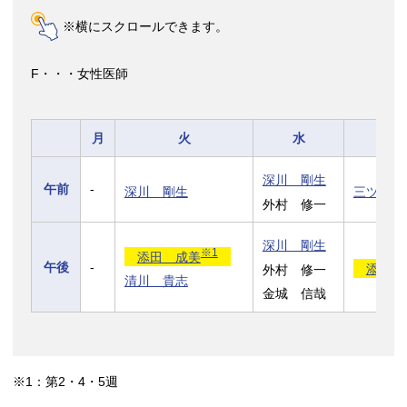
※横にスクロールできます。
F・・・女性医師
月
火
水
深川 剛生
午前
-
深川 剛生
三ツ井 
外村 修一
深川 剛生
※1
添田 成美
午後
-
添田 
外村 修一
清川 貴志
金城 信哉
※1：第2・4・5週