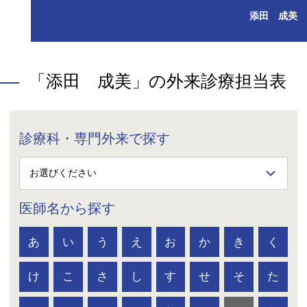
添田 成美
「添田 成美」の外来診療担当表
診療科・専門外来で探す
医師名から探す
あ
い
う
え
お
か
き
く
け
こ
さ
し
す
せ
そ
た