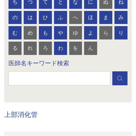
ち
つ
て
と
な
に
ぬ
ね
の
は
ひ
ふ
へ
ほ
ま
み
む
め
も
や
ゆ
よ
ら
り
る
れ
ろ
わ
を
ん
医師名キーワード検索
上部消化管