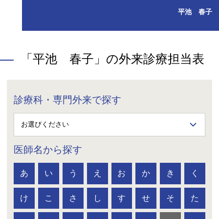
平池 春子
「平池 春子」の外来診療担当表
診療科・専門外来で探す
医師名から探す
あ
い
う
え
お
か
き
く
け
こ
さ
し
す
せ
そ
た