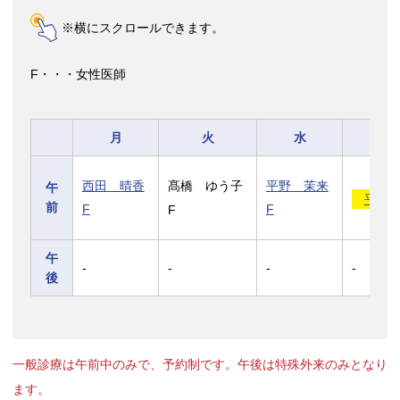
※横にスクロールできます。
F・・・女性医師
月
火
水
西田 晴香
髙橋 ゆう子
平野 茉来
午
平池 
前
F
F
F
午
-
-
-
-
後
一般診療は午前中のみで、予約制です。午後は特殊外来のみとなり
ます。