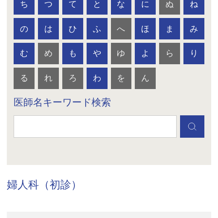
ち
つ
て
と
な
に
ぬ
ね
の
は
ひ
ふ
へ
ほ
ま
み
む
め
も
や
ゆ
よ
ら
り
る
れ
ろ
わ
を
ん
医師名キーワード検索
婦人科（初診）