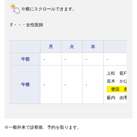
※横にスクロールできます。
F・・・女性医師
月
火
水
午前
-
-
-
-
上松 藍F
並木 かほるF
午後
-
-
-
豊田 香里F
薮内 由季菜F
※一般外来で診察後、予約を取ります。