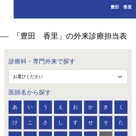
豊田 香里
「豊田 香里」の外来診療担当表
診療科・専門外来で探す
医師名から探す
あ
い
う
え
お
か
き
く
け
こ
さ
し
す
せ
そ
た