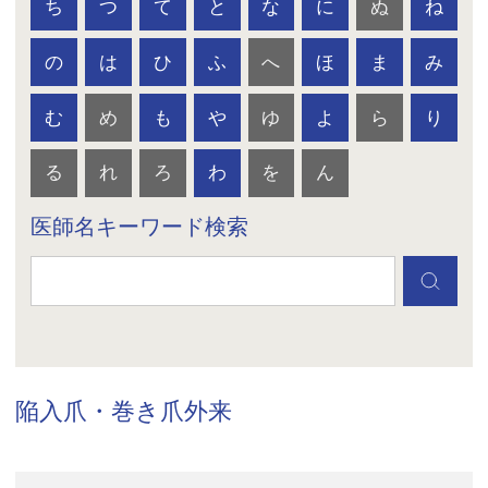
ち
つ
て
と
な
に
ぬ
ね
の
は
ひ
ふ
へ
ほ
ま
み
む
め
も
や
ゆ
よ
ら
り
る
れ
ろ
わ
を
ん
医師名キーワード検索
陥入爪・巻き爪外来