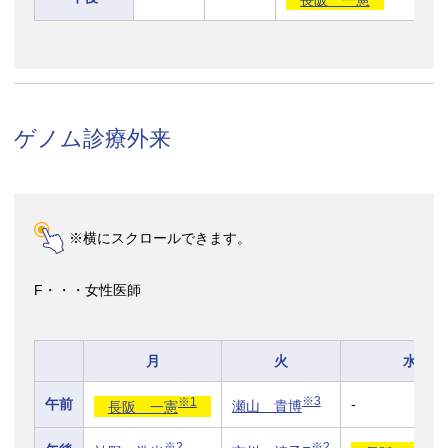
ゲノム診療外来
※横にスクロールできます。
F・・・女性医師
月
火
水
※1
※3
午前
-
長阪 一憲
瀬山 貴博
※2
※2
※