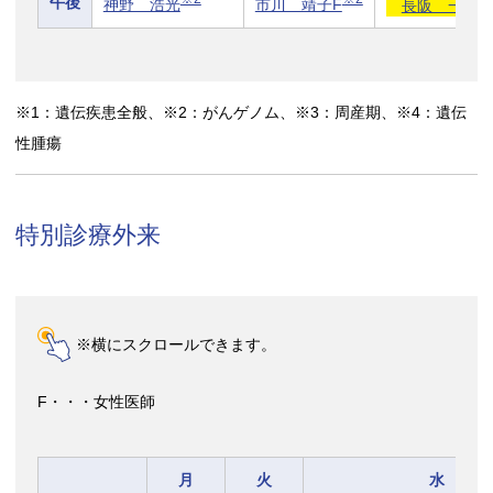
午後
神野 浩光
市川 靖子F
長阪 一憲
※1：遺伝疾患全般、※2：がんゲノム、※3：周産期、※4：遺伝
性腫瘍
特別診療外来
※横にスクロールできます。
F・・・女性医師
月
火
水