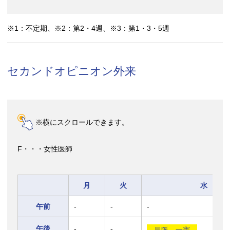
※1：不定期、※2：第2・4週、※3：第1・3・5週
セカンドオピニオン外来
※横にスクロールできます。
F・・・女性医師
月
火
水
午前
-
-
-
午後
-
-
長阪 一憲