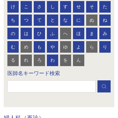
け
こ
さ
し
す
せ
そ
た
ち
つ
て
と
な
に
ぬ
ね
の
は
ひ
ふ
へ
ほ
ま
み
む
め
も
や
ゆ
よ
ら
り
る
れ
ろ
わ
を
ん
医師名キーワード検索
婦人科（再診）