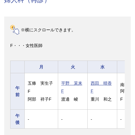
※横にスクロールできます。
F・・・女性医師
月
火
水
木
五條 実生子
平野 茉来
西田 晴香
南雲 
午
F
F
F
阿部 
前
阿部 祥子F
渡邊 崚
重川 和之
F
午
-
-
-
-
後