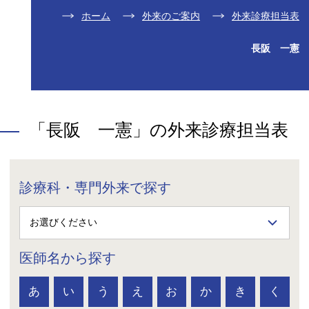
ホーム
外来のご案内
外来診療担当表
長阪 一憲
「長阪 一憲」の外来診療担当表
診療科・専門外来で探す
医師名から探す
あ
い
う
え
お
か
き
く