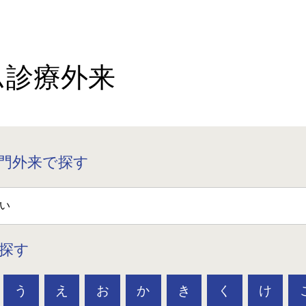
ム診療外来
門外来で探す
探す
う
え
お
か
き
く
け