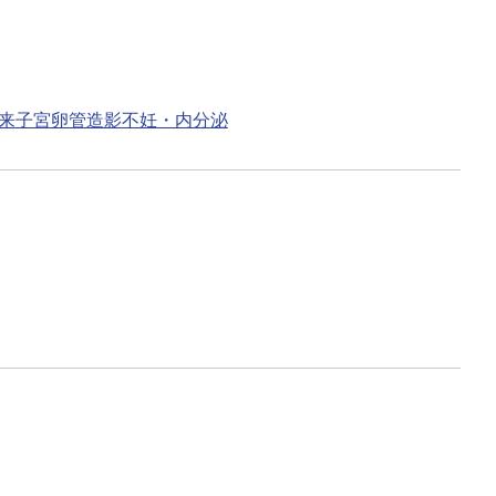
来
子宮卵管造影
不妊・内分泌