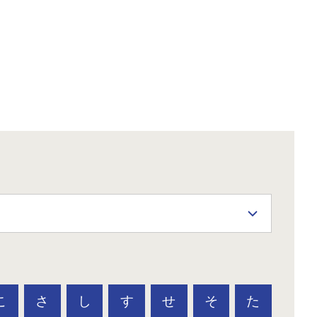
こ
さ
し
す
せ
そ
た