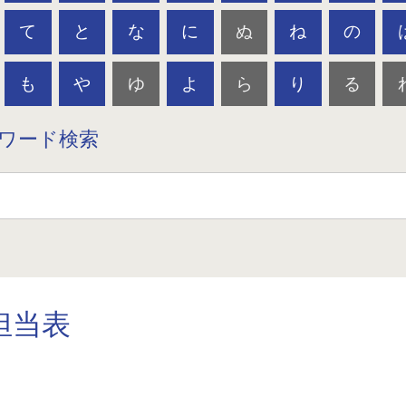
て
と
な
に
ぬ
ね
の
も
や
ゆ
よ
ら
り
る
ワード検索
担当表