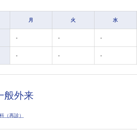
月
火
水
-
-
-
-
-
-
一般外来
科（再診）