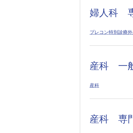
婦人科 
プレコン
特別診療外
産科 一
産科
産科 専