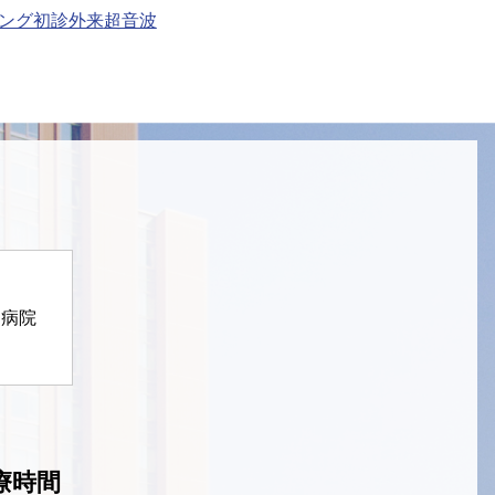
ング初診外来
超音波
定病院
療時間