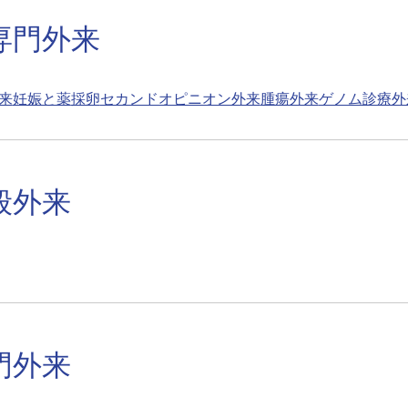
専門外来
来
妊娠と薬
採卵
セカンドオピニオン外来
腫瘍外来
ゲノム診療外
般外来
門外来