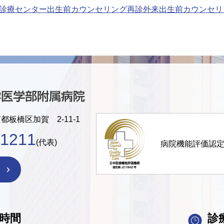
診療センター
出生前カウンセリング再診外来
出生前カウンセリ
京都板橋区加賀 2-11-1
-1211
(代表)
病院機能評価認
時間
診