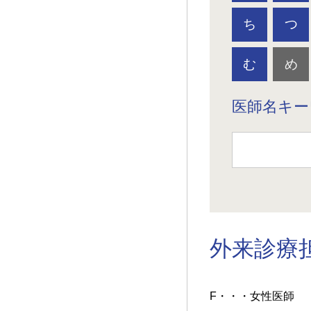
ち
つ
む
め
医師名キー
外来診療
F・・・女性医師