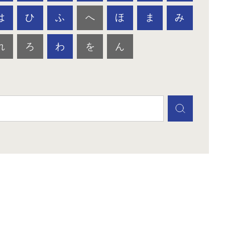
は
ひ
ふ
へ
ほ
ま
み
れ
ろ
わ
を
ん