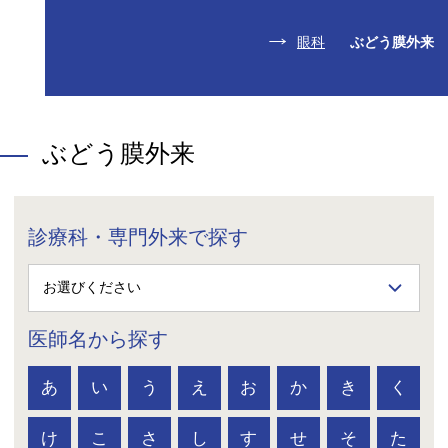
眼科
ぶどう膜外来
ぶどう膜外来
診療科・専門外来で探す
医師名から探す
あ
い
う
え
お
か
き
く
け
こ
さ
し
す
せ
そ
た