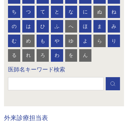
ち
つ
て
と
な
に
ぬ
ね
の
は
ひ
ふ
へ
ほ
ま
み
む
め
も
や
ゆ
よ
ら
り
る
れ
ろ
わ
を
ん
医師名キーワード検索
外来診療担当表