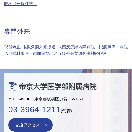
眼科（一般外来）
専門外来
視能矯正･眼振
角膜外来
涙道･眼窩疾患
緑内障
斜視・眼筋麻痺・弱視
形成眼科
眼瞼・顔面痙攣
ぶどう膜外来
黄斑外来
神経眼科
〒173-8606 東京都板橋区加賀 2-11-1
03-3964-1211
(代表)
交通アクセス