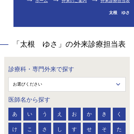
ホーム
外来のご案内
外来診療担当表
太根 ゆさ
「太根 ゆさ」の外来診療担当表
診療科・専門外来で探す
医師名から探す
あ
い
う
え
お
か
き
く
け
こ
さ
し
す
せ
そ
た