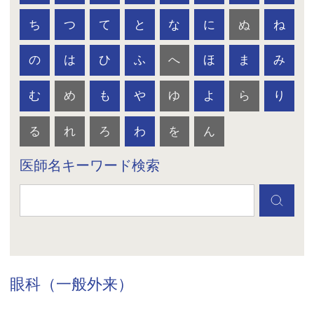
ち
つ
て
と
な
に
ぬ
ね
の
は
ひ
ふ
へ
ほ
ま
み
む
め
も
や
ゆ
よ
ら
り
る
れ
ろ
わ
を
ん
医師名キーワード検索
眼科（一般外来）