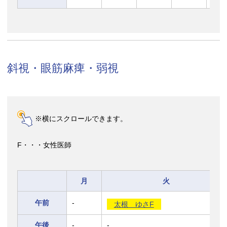
斜視・眼筋麻痺・弱視
※横にスクロールできます。
F・・・女性医師
月
火
午前
-
太根 ゆさF
午後
-
-