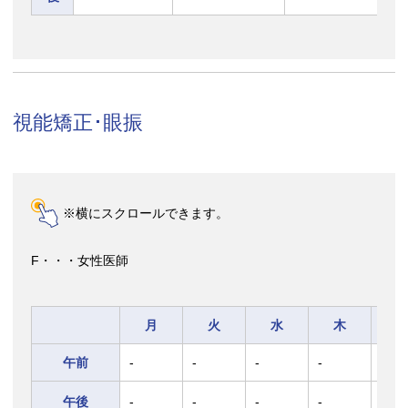
視能矯正･眼振
※横にスクロールできます。
F・・・女性医師
月
火
水
木
午前
-
-
-
-
-
午後
-
-
-
-
太