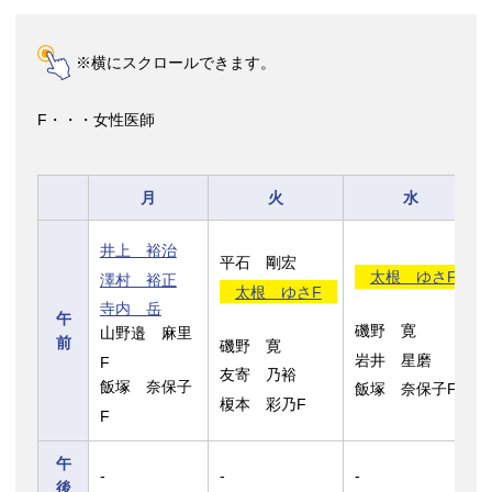
※横にスクロールできます。
F・・・女性医師
月
火
水
井上 裕治
平石 剛宏
太根 ゆさF
澤村 裕正
太根 ゆさF
寺内 岳
午
磯野 寛
山野邉 麻里
前
磯野 寛
岩井 星磨
F
友寄 乃裕
飯塚 奈保子
飯塚 奈保子F
榎本 彩乃F
F
午
-
-
-
後