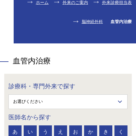
ホーム
外来のご案内
外来診療担当表
脳神経外科
血管内治療
血管内治療
診療科・専門外来で探す
医師名から探す
あ
い
う
え
お
か
き
く