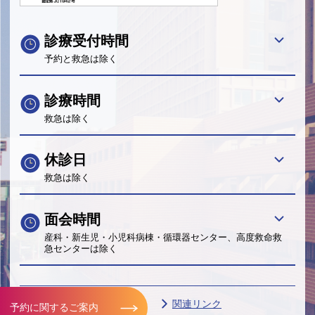
診療受付時間
予約と救急は除く
診療時間
救急は除く
休診日
救急は除く
面会時間
産科・新生児・小児科病棟・循環器センター、高度救命救
急センターは除く
サイトマップ
FAQ
関連リンク
予約に関するご案内