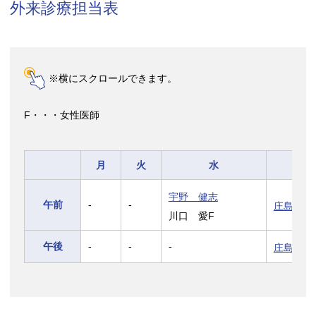
外来診療担当表
※横にスクロールできます。
F・・・女性医師
月
火
水
宇野 健志
午前
-
-
庄島 正
川口 愛F
午後
-
-
-
庄島 正