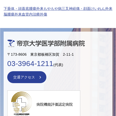
下垂体・頭蓋底腫瘍外来
もやもや病
三叉神経痛・顔面けいれん外来
脳腫瘍外来
血管内治療
外傷
〒173-8606 東京都板橋区加賀 2-11-1
03-3964-1211
(代表)
交通アクセス
病院機能評価認定病院