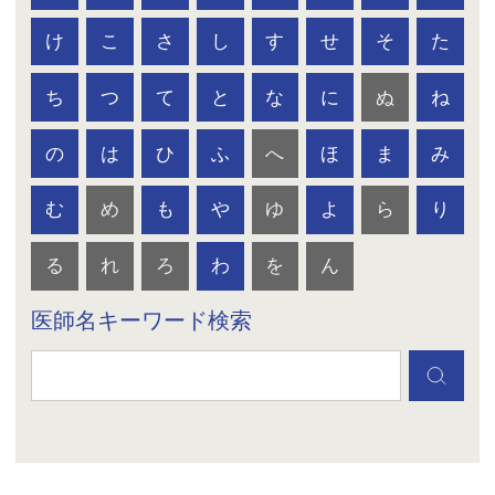
け
こ
さ
し
す
せ
そ
た
ち
つ
て
と
な
に
ぬ
ね
の
は
ひ
ふ
へ
ほ
ま
み
む
め
も
や
ゆ
よ
ら
り
る
れ
ろ
わ
を
ん
医師名キーワード検索