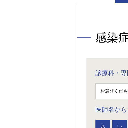
感染
診療科・専
医師名から
あ
い