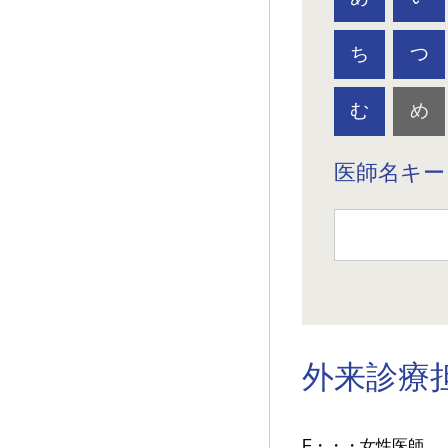
ち
つ
む
め
医師名キー
外来診療
F・・・女性医師