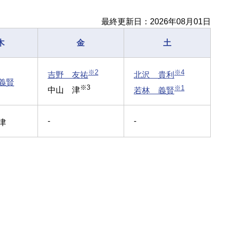
最終更新日：2026年08月01日
木
金
土
※2
※4
吉野 友祐
北沢 貴利
義賢
※3
※1
中山 津
若林 義賢
-
-
津