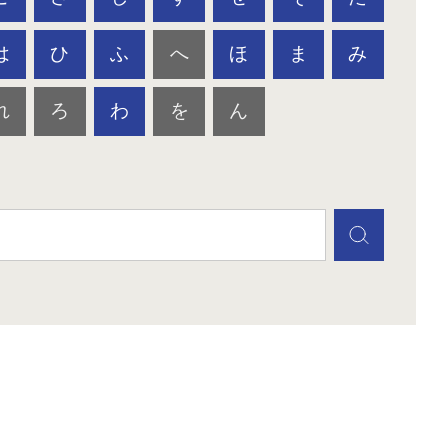
は
ひ
ふ
へ
ほ
ま
み
れ
ろ
わ
を
ん