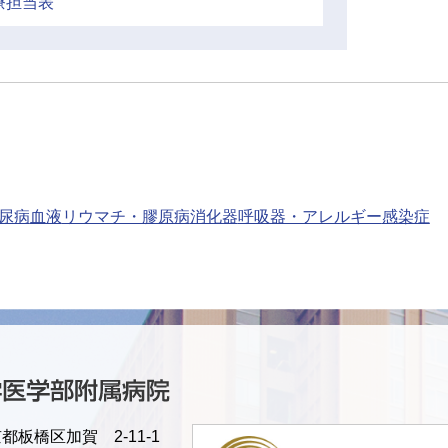
療担当表
尿病
血液
リウマチ・膠原病
消化器
呼吸器・アレルギー
感染症
京都板橋区加賀 2-11-1