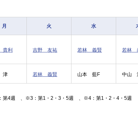
月
火
水
 貴利
吉野 友祐
若林 義賢
若林 
 津
若林 義賢
山本 藍F
中山 
：第4週 、※3：第1・2・3・5週 、※4：第1・2・4・5週