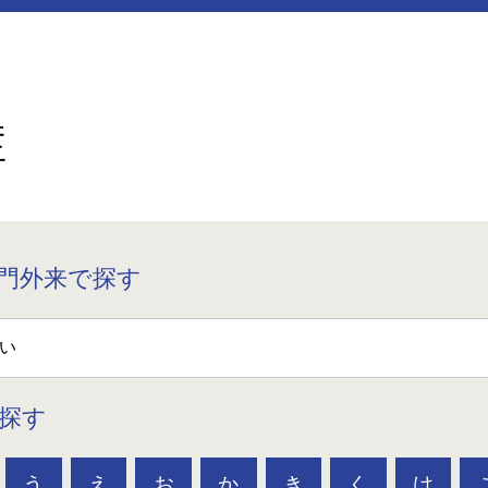
症
門外来で探す
探す
う
え
お
か
き
く
け