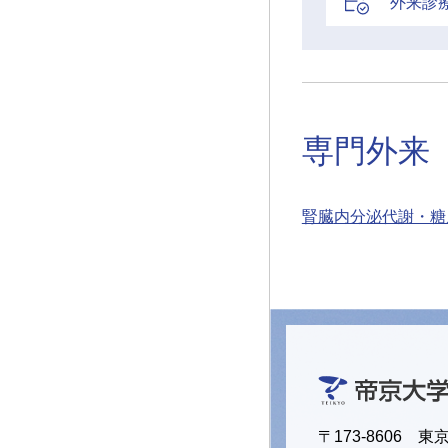
外来診
専門外来
腎臓
内分泌代謝・糖
〒173-8606 東