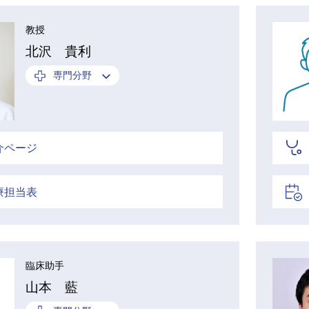
教授
北沢 貴利
専門分野
介ページ
療担当表
臨床助手
山本 藍