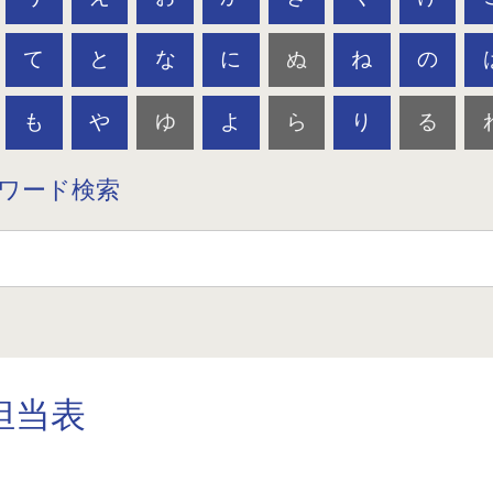
て
と
な
に
ぬ
ね
の
も
や
ゆ
よ
ら
り
る
ワード検索
担当表