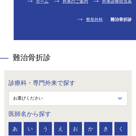
ホーム
外来のご案内
外来診療担当表
整形外科
難治骨折診
難治骨折診
診療科・専門外来で探す
医師名から探す
あ
い
う
え
お
か
き
く