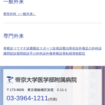
一般外来
整形外科（一般外来）
専門外来
脊椎診
リウマチ診
腫瘍診
スポーツ診
肩診
難治骨折診
外傷
足の外科診
膝関節診
股関節診
手の外科診
外傷脊椎診
骨転移
骨粗鬆症
〒173-8606 東京都板橋区加賀 2-11-1
03-3964-1211
(代表)