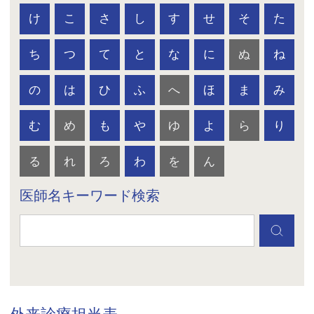
け
こ
さ
し
す
せ
そ
た
ち
つ
て
と
な
に
ぬ
ね
の
は
ひ
ふ
へ
ほ
ま
み
む
め
も
や
ゆ
よ
ら
り
る
れ
ろ
わ
を
ん
医師名キーワード検索