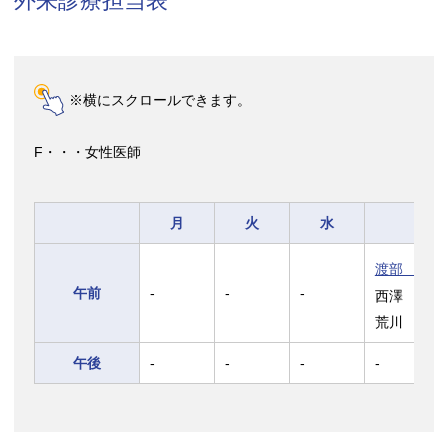
外来診療担当表
※横にスクロールできます。
F・・・女性医師
月
火
水
渡部 欣忍
午前
-
-
-
西澤 真理
荒川 郷彦
午後
-
-
-
-