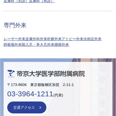
皮膚科（初診）
皮膚科（再診）
専門外来
レーザー外来
皮膚外科外来
乾癬外来
アトピー外来
水疱症外来
静脈瘤外来
陥入爪・巻き爪外来
腫瘍外来
〒173-8606 東京都板橋区加賀 2-11-1
03-3964-1211
(代表)
交通アクセス