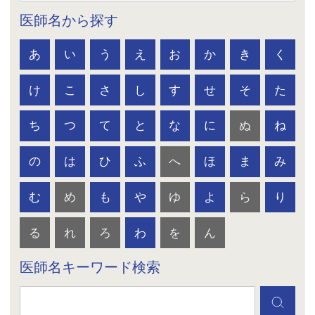
医師名から探す
あ
い
う
え
お
か
き
く
け
こ
さ
し
す
せ
そ
た
ち
つ
て
と
な
に
ぬ
ね
の
は
ひ
ふ
へ
ほ
ま
み
む
め
も
や
ゆ
よ
ら
り
る
れ
ろ
わ
を
ん
医師名キーワード検索