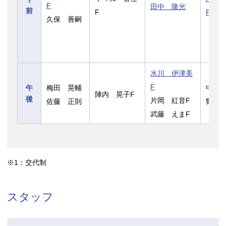
F
田中 隆光
前
F
F
久保 善嗣
水川 伊津美
F
梅田 晃輔
中島
午
陣内 晃子F
後
片岡 紅音F
佐藤 正則
野村 
武藤 えまF
※1：交代制
スタッフ