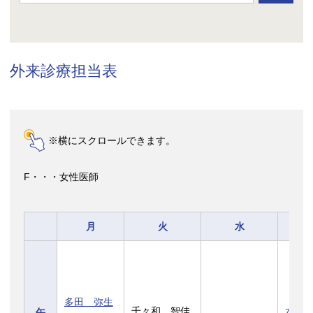
外来診療担当表
※横にスクロールできます。
F・・・女性医師
月
火
水
多田 弥生
千々和 智佳
水川
午