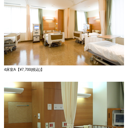
4床室A【¥7,700(税込)】