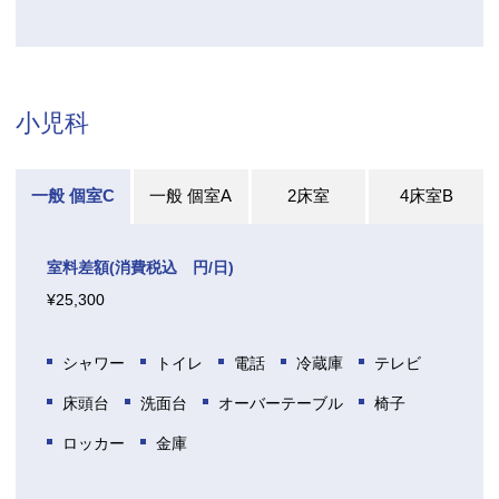
小児科
一般 個室C
一般 個室A
2床室
4床室B
室料差額(消費税込 円/日)
¥25,300
シャワー
トイレ
電話
冷蔵庫
テレビ
床頭台
洗面台
オーバーテーブル
椅子
ロッカー
金庫