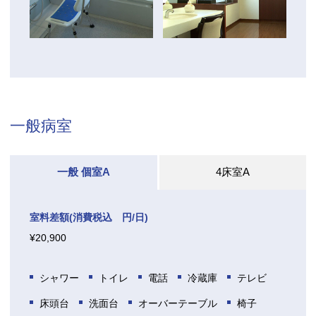
一般病室
一般 個室A
4床室A
室料差額(消費税込 円/日)
¥20,900
シャワー
トイレ
電話
冷蔵庫
テレビ
床頭台
洗面台
オーバーテーブル
椅子